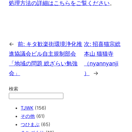
処理方法の詳細はこちらをご覧ください
。
←
前:
キタ歓楽街環境浄化推
次:
招喜猫宗総
進協議会ビル自主規制部会
本山 猫猫寺
「地域の問題 総ざらい勉強
（nyannyanji
会」
）
→
検索
TJWK
(156)
その他
(61)
つひまぶ
(65)