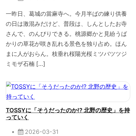
一昨日、葛城の當麻寺へ。今月半ばの練り供養
の日は激混みだけど、普段は、しんとしたお寺
さんで、のんびりできる。桃源郷かと見紛うば
かりの草花が咲き乱れる景色を独り占め。ほん
まに人がおらん。枝垂れ桜陽光桜ミツバツツジ
ミモザ石楠 […]
TOSSYに「そうだったのか!? 北野の歴史」を持
っていく
2026-03-31