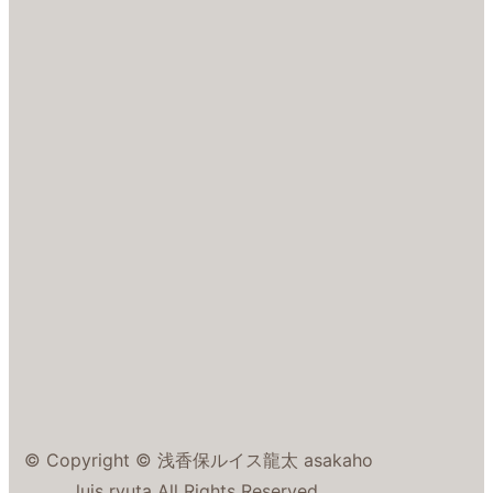
© Copyright © 浅香保ルイス龍太 asakaho
luis ryuta All Rights Reserved.