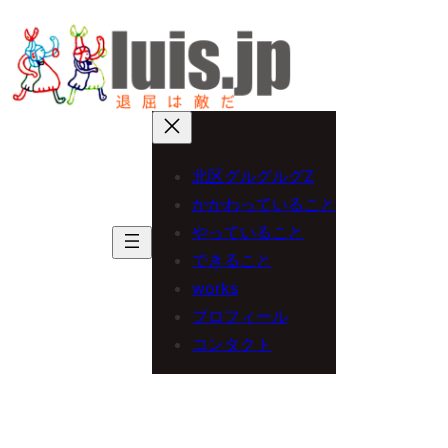
内
容
を
ス
キ
北区グルグルグZ
ッ
かかわっていること
プ
やっていること
できること
works
プロフィール
コンタクト