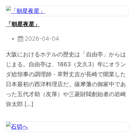
「朝星夜星」
2026-04-04
大阪におけるホテルの歴史は「自由亭」からは
じまる。自由亭は、1863（文久3）年にオラン
ダ総領事の調理師・草野丈吉が長崎で開業した
日本最初の西洋料理店だ。薩摩藩の御家中であ
った五代才助（友厚）や三菱財閥創始者の岩崎
弥太郎 […]