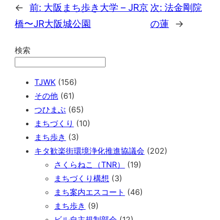
←
前:
大阪まち歩き大学 – JR京
次:
法金剛院
橋〜JR大阪城公園
の蓮
→
検索
TJWK
(156)
その他
(61)
つひまぶ
(65)
まちづくり
(10)
まち歩き
(3)
キタ歓楽街環境浄化推進協議会
(202)
さくらねこ（TNR）
(19)
まちづくり構想
(3)
まち案内エスコート
(46)
まち歩き
(9)
ビル自主規制部会
(12)