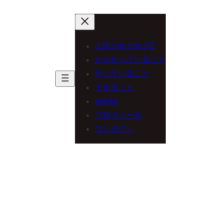
内
容
を
北区グルグルグZ
ス
かかわっていること
やっていること
キ
できること
ッ
works
プ
プロフィール
コンタクト