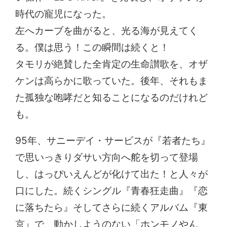
時代の寵児になった。
左へカーブを曲がると、光る海が見えてく
る。僕は思う！この瞬間は続くと！
タモリが絶賛した全肯定の生命讃歌を、オザ
ケンは高らかに歌っていた。後年、それもま
た孤独な咆哮だと知ることになるのだけれど
も。
95年、サニーデイ・サービスが『若者たち』
で思いっきりダサい方向へ舵を切って登場
し、はっぴいえんどが化けて出た！と人々が
口にした。続くシングル『青春狂走曲』『恋
に落ちたら』そしてさらに続くアルバム『東
京』で、動かしようのない「ホンモノやん、