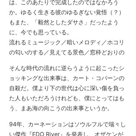
は、このあたりで完成したのではなかろう
か。ゆるく生きる彼のゆるぎない覚悟（？）
もまた、「毅然としたダサさ」だったよう
に、今でも思っている。
流れるミュージック／暗いメロディ／ホコリ
の匂いのする／見えてる景色／窓枠どおりの
そんな時代の流れに逆らうように起こったシ
ョッキングな出来事は、カート・コパーンの
自殺だ。僕より下の世代は心に深い傷を負っ
た人もいただろうけれども、僕にとってはも
う、まあ海の向こうの出来事というか。
94年、カーネーションはソウルフルで瑞々し
い傑作『EDO River』を発表し、オザケンが