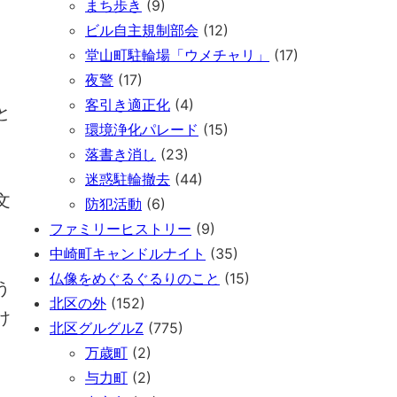
まち歩き
(9)
ビル自主規制部会
(12)
堂山町駐輪場「ウメチャリ」
(17)
夜警
(17)
客引き適正化
(4)
と
環境浄化パレード
(15)
落書き消し
(23)
迷惑駐輪撤去
(44)
文
防犯活動
(6)
ファミリーヒストリー
(9)
中崎町キャンドルナイト
(35)
仏像をめぐるぐるりのこと
(15)
う
北区の外
(152)
け
北区グルグルZ
(775)
万歳町
(2)
与力町
(2)