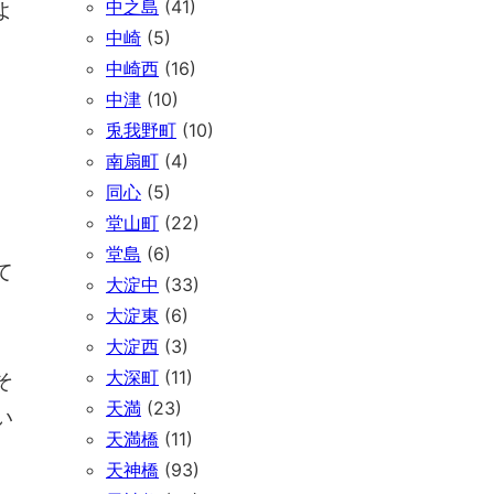
中之島
(41)
よ
中崎
(5)
中崎西
(16)
中津
(10)
兎我野町
(10)
南扇町
(4)
同心
(5)
堂山町
(22)
堂島
(6)
て
大淀中
(33)
大淀東
(6)
大淀西
(3)
大深町
(11)
そ
天満
(23)
い
天満橋
(11)
天神橋
(93)