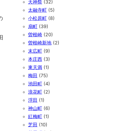
天神祭
(32)
太融寺町
(5)
の
小松原町
(8)
扇町
(39)
曽根崎
(20)
田
曽根崎新地
(2)
末広町
(9)
本庄西
(3)
東天満
(1)
梅田
(75)
池田町
(4)
浪花町
(2)
浮田
(1)
神山町
(6)
紅梅町
(1)
芝田
(10)