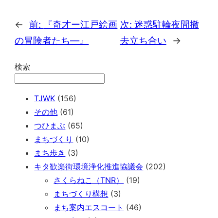
←
前:
『奇才ー江戸絵画
次:
迷惑駐輪夜間撤
の冒険者たち―』
去立ち合い
→
検索
TJWK
(156)
その他
(61)
つひまぶ
(65)
まちづくり
(10)
まち歩き
(3)
キタ歓楽街環境浄化推進協議会
(202)
さくらねこ（TNR）
(19)
まちづくり構想
(3)
まち案内エスコート
(46)