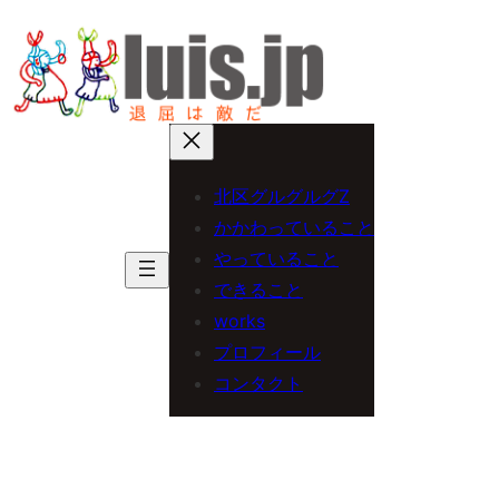
内
容
を
ス
キ
北区グルグルグZ
ッ
かかわっていること
プ
やっていること
できること
works
プロフィール
コンタクト