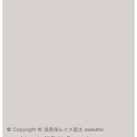
© Copyright © 浅香保ルイス龍太 asakaho