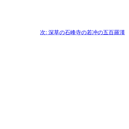
次:
深草の石峰寺の若冲の五百羅漢