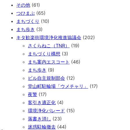
その他
(61)
つひまぶ
(65)
まちづくり
(10)
まち歩き
(3)
キタ歓楽街環境浄化推進協議会
(202)
さくらねこ（TNR）
(19)
まちづくり構想
(3)
まち案内エスコート
(46)
まち歩き
(9)
ビル自主規制部会
(12)
堂山町駐輪場「ウメチャリ」
(17)
夜警
(17)
客引き適正化
(4)
環境浄化パレード
(15)
落書き消し
(23)
迷惑駐輪撤去
(44)