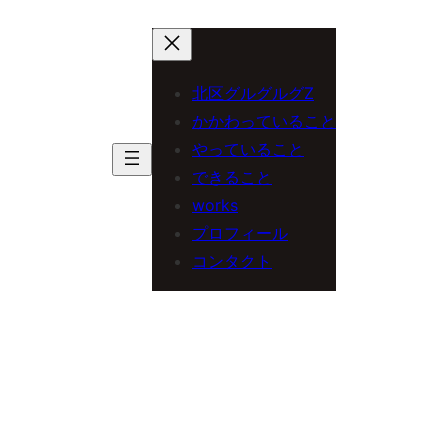
内
容
を
北区グルグルグZ
ス
かかわっていること
やっていること
キ
できること
ッ
works
プ
プロフィール
コンタクト