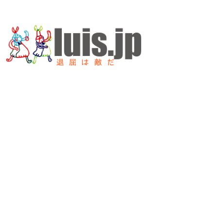
内
容
を
ス
キ
ッ
プ