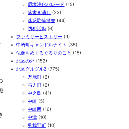
環境浄化パレード
(15)
落書き消し
(23)
迷惑駐輪撤去
(44)
防犯活動
(6)
ファミリーヒストリー
(9)
、
中崎町キャンドルナイト
(35)
仏像をめぐるぐるりのこと
(15)
北区の外
(152)
北区グルグルZ
(775)
万歳町
(2)
つ
与力町
(2)
棚
中之島
(41)
中崎
(5)
中崎西
(16)
き
中津
(10)
兎我野町
(10)