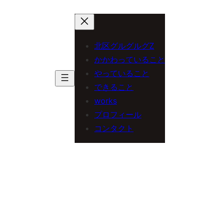
内
容
を
北区グルグルグZ
ス
かかわっていること
やっていること
キ
できること
ッ
works
プ
プロフィール
コンタクト