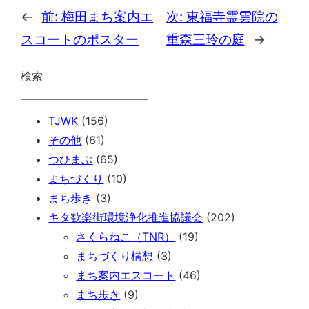
←
前:
梅田まち案内エ
次:
東福寺霊雲院の
スコートのポスター
重森三玲の庭
→
検索
TJWK
(156)
その他
(61)
つひまぶ
(65)
まちづくり
(10)
まち歩き
(3)
キタ歓楽街環境浄化推進協議会
(202)
さくらねこ（TNR）
(19)
まちづくり構想
(3)
まち案内エスコート
(46)
まち歩き
(9)