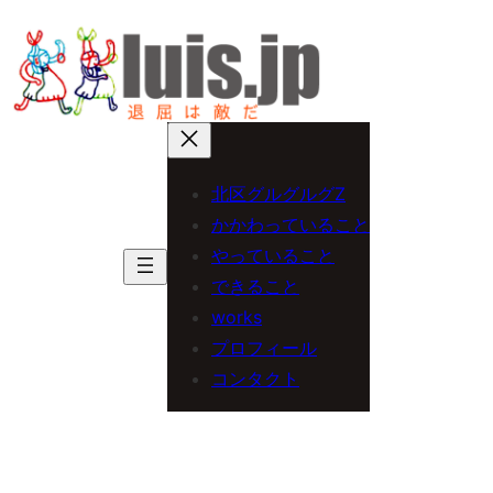
内
容
を
ス
キ
北区グルグルグZ
ッ
かかわっていること
プ
やっていること
できること
works
プロフィール
コンタクト