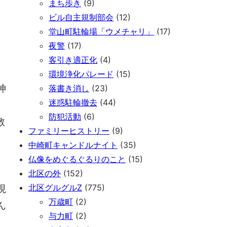
まち歩き
(9)
ビル自主規制部会
(12)
堂山町駐輪場「ウメチャリ」
(17)
夜警
(17)
客引き適正化
(4)
環境浄化パレード
(15)
神
落書き消し
(23)
迷惑駐輪撤去
(44)
防犯活動
(6)
教
ファミリーヒストリー
(9)
中崎町キャンドルナイト
(35)
仏像をめぐるぐるりのこと
(15)
北区の外
(152)
北区グルグルZ
(775)
現
万歳町
(2)
ん
与力町
(2)