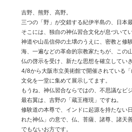
吉野、熊野、高野。
三つの「野」が交錯する紀伊半島の、日本
そこには、独自の神仏習合文化が息づいて
神道や山岳信仰の土壌のうえに、密教と修
海、一遍などの革命的宗教家たちが、この
仏の啓示を受け、新たな思想を確立してい
4/8から大阪市立美術館で開催されている
文化を一堂に集めて展示してます。
もうね、神仏習合ならではの、不思議なビ
最右翼は、吉野の「蔵王権現」ですね。
修験道の本尊で、インドに起源を持たない
れた神仏」の意で、仏、菩薩、諸尊、諸天
でもないお方です。