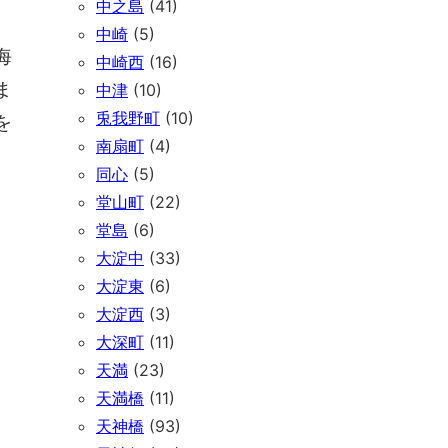
中之島
(41)
中崎
(5)
海
中崎西
(16)
ま
中津
(10)
兎我野町
(10)
を
南扇町
(4)
同心
(5)
堂山町
(22)
堂島
(6)
大淀中
(33)
大淀東
(6)
大淀西
(3)
大深町
(11)
天満
(23)
天満橋
(11)
天神橋
(93)