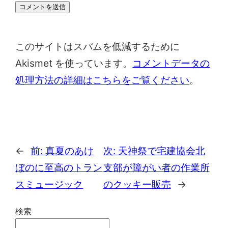
このサイトはスパムを低減するために
Akismet を使っています。
コメントデータの
処理方法の詳細はこちらをご覧ください
。
←
前:
真夏のあけ
次:
天神祭で宅建協会北
ぼのに至高のトラン
支部が障がい者の作業所
スミュージック
のクッキー販売
→
検索