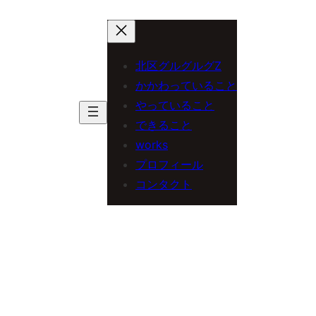
内
容
を
北区グルグルグZ
ス
かかわっていること
やっていること
キ
できること
ッ
works
プ
プロフィール
コンタクト