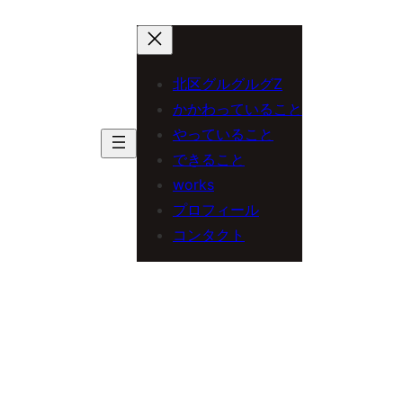
内
容
を
北区グルグルグZ
ス
かかわっていること
やっていること
キ
できること
ッ
works
プ
プロフィール
コンタクト