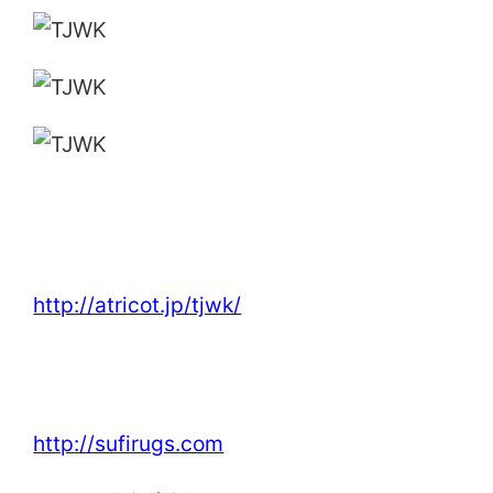
東日本で傷ついた被災地をニットで繋いで支援する
「Think Of JAPAN While Knitting 関西」
http://atricot.jp/tjwk/
トルコキリム専門店「 SUFi」
http://sufirugs.com