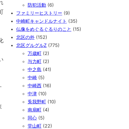
れ
防犯活動
(6)
町
ファミリーヒストリー
(9)
中崎町キャンドルナイト
(35)
仏像をめぐるぐるりのこと
(15)
、
北区の外
(152)
化
北区グルグルZ
(775)
万歳町
(2)
い
与力町
(2)
中之島
(41)
中崎
(5)
中崎西
(16)
す
中津
(10)
兎我野町
(10)
ボ
南扇町
(4)
同心
(5)
堂山町
(22)