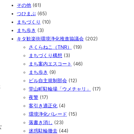
その他
(61)
つひまぶ
(65)
まちづくり
(10)
まち歩き
(3)
キタ歓楽街環境浄化推進協議会
(202)
さくらねこ（TNR）
(19)
まちづくり構想
(3)
まち案内エスコート
(46)
まち歩き
(9)
ビル自主規制部会
(12)
さ
堂山町駐輪場「ウメチャリ」
(17)
夜警
(17)
客引き適正化
(4)
環境浄化パレード
(15)
落書き消し
(23)
な
迷惑駐輪撤去
(44)