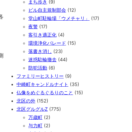
まち歩き
(9)
ビル自主規制部会
(12)
各
堂山町駐輪場「ウメチャリ」
(17)
夜警
(17)
客引き適正化
(4)
環境浄化パレード
(15)
落書き消し
(23)
側
迷惑駐輪撤去
(44)
防犯活動
(6)
ファミリーヒストリー
(9)
、
中崎町キャンドルナイト
(35)
仏像をめぐるぐるりのこと
(15)
北区の外
(152)
北区グルグルZ
(775)
万歳町
(2)
与力町
(2)