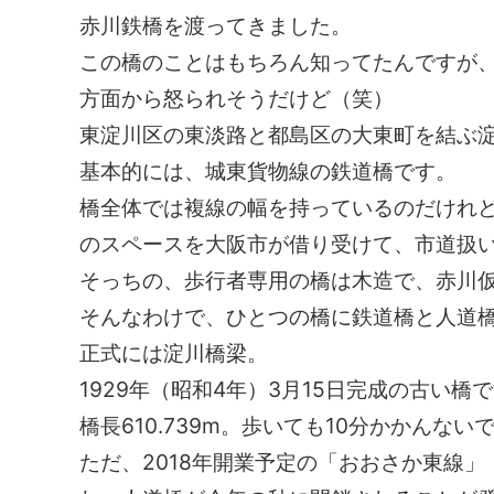
赤川鉄橋を渡ってきました。
この橋のことはもちろん知ってたんですが
方面から怒られそうだけど（笑）
東淀川区の東淡路と都島区の大東町を結ぶ
基本的には、城東貨物線の鉄道橋です。
橋全体では複線の幅を持っているのだけれ
のスペースを大阪市が借り受けて、市道扱
そっちの、歩行者専用の橋は木造で、赤川
そんなわけで、ひとつの橋に鉄道橋と人道
正式には淀川橋梁。
1929年（昭和4年）3月15日完成の古い橋
橋長610.739m。歩いても10分かかんない
ただ、2018年開業予定の「おおさか東線