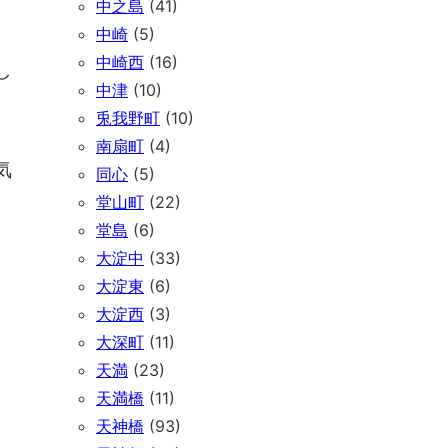
中之島
(41)
中崎
(5)
中崎西
(16)
し
中津
(10)
兎我野町
(10)
南扇町
(4)
気
同心
(5)
堂山町
(22)
堂島
(6)
大淀中
(33)
大淀東
(6)
大淀西
(3)
大深町
(11)
天満
(23)
天満橋
(11)
天神橋
(93)