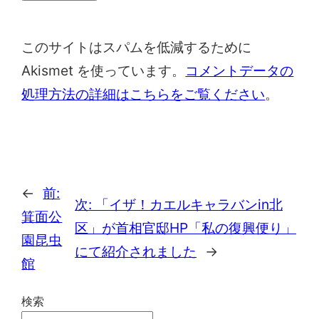
このサイトはスパムを低減するために
Akismet を使っています。
コメントデータの
処理方法の詳細はこちらをご覧ください
。
←
前:
次:
「イザ！カエルキャラバンin北
箕面公
区」が首相官邸HP「私の復興便り」
園昆虫
にて紹介されました
→
館
検索