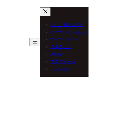
内
容
を
北区グルグルグZ
ス
かかわっていること
やっていること
キ
できること
ッ
works
プ
プロフィール
コンタクト