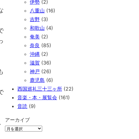
伊勢
(2)
な
八重山
(16)
吉野
(3)
和歌山
(4)
で
奄美
(2)
っ
奈良
(85)
沖縄
(2)
滋賀
(36)
も
神戸
(26)
鹿児島
(6)
西国巡礼三十三ヶ所
(22)
で
音楽・本・展覧会
(161)
音読
(9)
アーカイブ
し