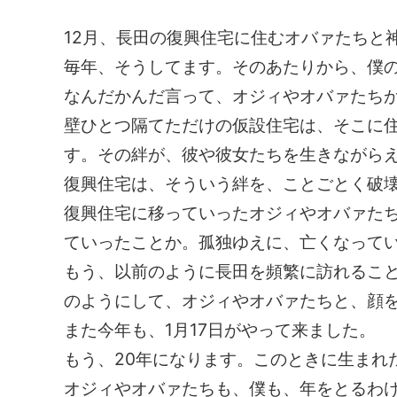
12月、長田の復興住宅に住むオバァたちと
毎年、そうしてます。そのあたりから、僕
なんだかんだ言って、オジィやオバァたち
壁ひとつ隔てただけの仮設住宅は、そこに
す。その絆が、彼や彼女たちを生きながら
復興住宅は、そういう絆を、ことごとく破
復興住宅に移っていったオジィやオバァた
ていったことか。孤独ゆえに、亡くなって
もう、以前のように長田を頻繁に訪れるこ
のようにして、オジィやオバァたちと、顔
また今年も、1月17日がやって来ました。
もう、20年になります。このときに生まれ
オジィやオバァたちも、僕も、年をとるわ