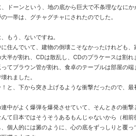
6分に、ドーンという、地の底から巨大で不条理ななにか
戸の一帯は、グチャグチャにされたのでした。
は、もう、ないですね。
中に住んでいて、建物の倒壊こそなかったけれども、
大半が割れ、CDは散乱し、CDのプラケースは割れ
返ってブラウン管が割れ、食卓のテーブルは部屋の端
で壊れました。
ン！と、下から突き上げるような衝撃だったので、最
の連中がよく爆弾を爆発させていて、そんときの衝撃
なんて日本ではそうそうあるもんじゃないから（相前
も、個人的には澱のように、心の底をずっしりと覆っ