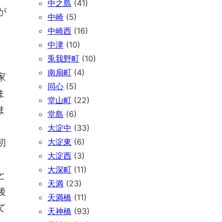
中之島
(41)
が
中崎
(5)
中崎西
(16)
中津
(10)
兎我野町
(10)
南扇町
(4)
家
同心
(5)
ま
堂山町
(22)
ま
堂島
(6)
大淀中
(33)
初
大淀東
(6)
大淀西
(3)
大深町
(11)
と
天満
(23)
後
天満橋
(11)
て
天神橋
(93)