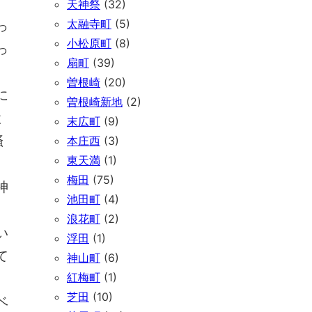
天神祭
(32)
太融寺町
(5)
っ
小松原町
(8)
っ
扇町
(39)
曽根崎
(20)
に
曽根崎新地
(2)
と
末広町
(9)
掻
本庄西
(3)
東天満
(1)
梅田
(75)
神
池田町
(4)
浪花町
(2)
い
浮田
(1)
て
神山町
(6)
紅梅町
(1)
芝田
(10)
ベ