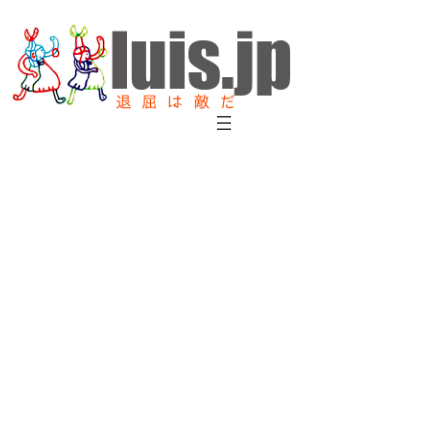
内
容
を
ス
キ
ッ
プ