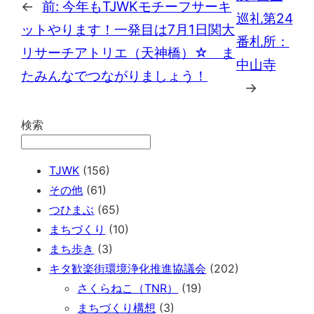
←
前:
今年もTJWKモチーフサーキ
巡礼第24
ットやります！一発目は7月1日関大
番札所：
リサーチアトリエ（天神橋）☆ ま
中山寺
たみんなでつながりましょう！
→
検索
TJWK
(156)
その他
(61)
つひまぶ
(65)
まちづくり
(10)
まち歩き
(3)
キタ歓楽街環境浄化推進協議会
(202)
さくらねこ（TNR）
(19)
まちづくり構想
(3)