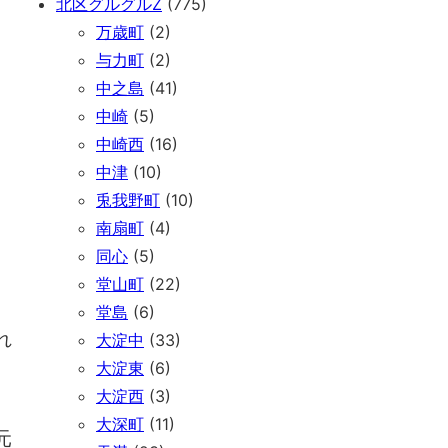
北区グルグルZ
(775)
万歳町
(2)
与力町
(2)
中之島
(41)
中崎
(5)
中崎西
(16)
中津
(10)
兎我野町
(10)
南扇町
(4)
同心
(5)
堂山町
(22)
堂島
(6)
れ
大淀中
(33)
大淀東
(6)
大淀西
(3)
大深町
(11)
元