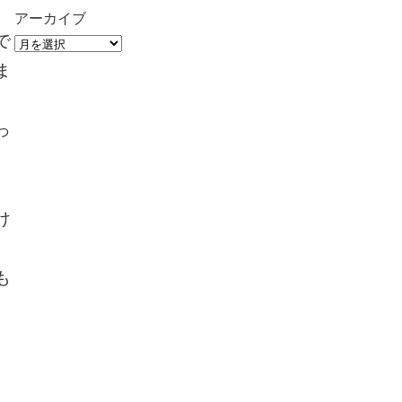
アーカイブ
で
ま
っ
け
も