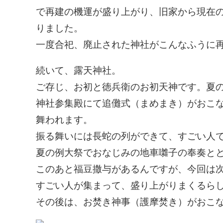
で再建の機運が盛り上がり、旧家から現在
りました。
一度合祀、廃止された神社がこんなふうに
続いて、露天神社。
ご存じ、お初と徳兵衛のお初天神です。夏
神社参集殿にて追儺式（まめまき）がおこ
舞われます。
振る舞いには長蛇の列ができて、すごい人
夏の例大祭でおなじみの地車囃子の奉奏と
このあと福豆撒与があるんですが、今回は
すごい人が集まって、盛り上がりまくるら
その後は、お焚き神事（護摩焚き）がおこ