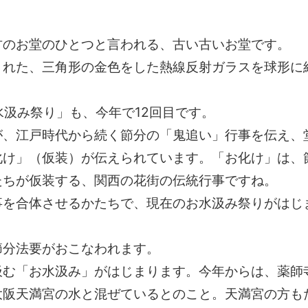
古のお堂のひとつと言われる、古い古いお堂です。
された、三角形の金色をした熱線反射ガラスを球形に
水汲み祭り」も、今年で12回目です。
が、江戸時代から続く節分の「鬼追い」行事を伝え、
化け」（仮装）が伝えられています。「お化け」は、
たちが仮装する、関西の花街の伝統行事ですね。
事を合体させるかたちで、現在のお水汲み祭りがはじ
節分法要がおこなわれます。
汲む「お水汲み」がはじまります。今年からは、薬師
大阪天満宮の水と混ぜているとのこと。天満宮の方も