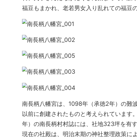
福豆もまかれ、老若男女入り乱れての福豆
南長柄八幡宮は、1098年（承徳2年）の
以前に創建されたものと考えられています。
年）の南長柄村村誌には、社地323坪を有
現在の社殿は、明治末期の神社整理政策に