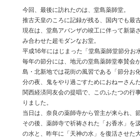
今回、最後に訪れたのは、堂島薬師堂。
推古天皇のころに記録が残る、国内でも最
現在は、堂島アバンザの竣工に伴って新築
み合わせた超モダンなお堂。
平成16年にはじまった「堂島薬師堂節分お
毎年の節分には、地元の堂島薬師堂奉賛会
島・北新地では花街の風習である「節分お
分の夜、鬼をやり過ごすためにおねーさん
関西経済同友会の提唱で、このふたつの行
りました。
当日は、奈良の薬師寺から管主が来られ、
その後、薬師寺で祈祷された「お香水」を
の水と、昨年に「天神の水」を復活させた