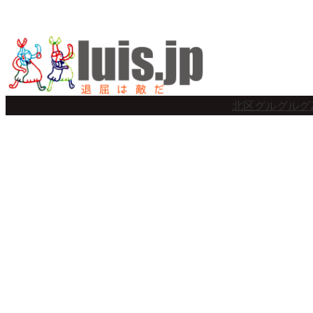
内
容
を
ス
北区グルグルグ
キ
ッ
プ