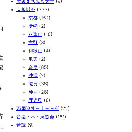
大阪まち歩き大学
(9)
大阪以外
(333)
京都
(152)
伊勢
(2)
組
八重山
(16)
吉野
(3)
和歌山
(4)
堂
奄美
(2)
節
奈良
(85)
沖縄
(2)
滋賀
(36)
ま
神戸
(26)
鹿児島
(6)
西国巡礼三十三ヶ所
(22)
寺
音楽・本・展覧会
(161)
音読
(9)
た