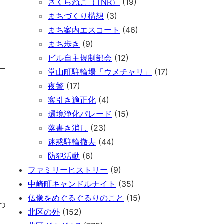
さくらねこ（TNR）
(19)
まちづくり構想
(3)
まち案内エスコート
(46)
まち歩き
(9)
ビル自主規制部会
(12)
ー
堂山町駐輪場「ウメチャリ」
(17)
夜警
(17)
客引き適正化
(4)
環境浄化パレード
(15)
落書き消し
(23)
迷惑駐輪撤去
(44)
防犯活動
(6)
ファミリーヒストリー
(9)
中崎町キャンドルナイト
(35)
仏像をめぐるぐるりのこと
(15)
わ
北区の外
(152)