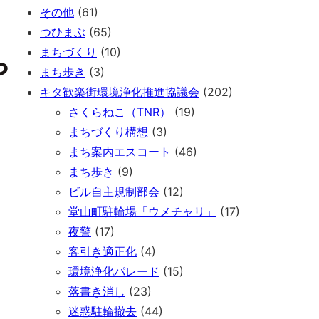
その他
(61)
つひまぶ
(65)
まちづくり
(10)
や
まち歩き
(3)
キタ歓楽街環境浄化推進協議会
(202)
さくらねこ（TNR）
(19)
まちづくり構想
(3)
まち案内エスコート
(46)
まち歩き
(9)
ビル自主規制部会
(12)
堂山町駐輪場「ウメチャリ」
(17)
夜警
(17)
客引き適正化
(4)
環境浄化パレード
(15)
落書き消し
(23)
迷惑駐輪撤去
(44)