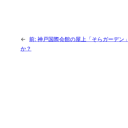
←
前:
神戸国際会館の屋上「そらガーデン
か？