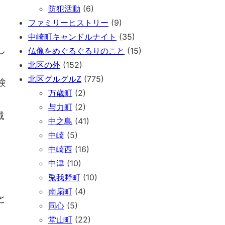
防犯活動
(6)
ファミリーヒストリー
(9)
中崎町キャンドルナイト
(35)
し
仏像をめぐるぐるりのこと
(15)
北区の外
(152)
北区グルグルZ
(775)
験
万歳町
(2)
与力町
(2)
域
中之島
(41)
中崎
(5)
中崎西
(16)
中津
(10)
兎我野町
(10)
南扇町
(4)
と
同心
(5)
堂山町
(22)