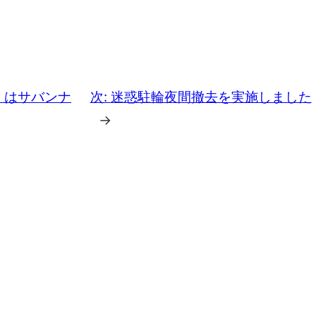
」はサバンナ
次:
迷惑駐輪夜間撤去を実施しました
→