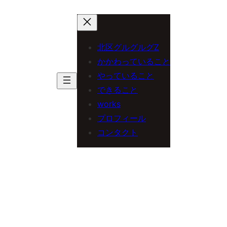
内
容
を
北区グルグルグZ
ス
かかわっていること
やっていること
キ
できること
ッ
works
プ
プロフィール
コンタクト