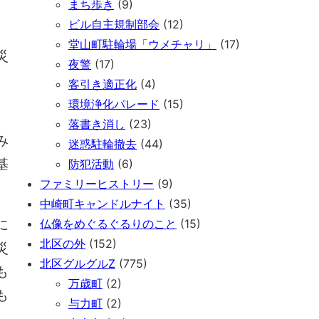
まち歩き
(9)
ビル自主規制部会
(12)
堂山町駐輪場「ウメチャリ」
(17)
災
夜警
(17)
客引き適正化
(4)
環境浄化パレード
(15)
落書き消し
(23)
み
迷惑駐輪撤去
(44)
基
防犯活動
(6)
ファミリーヒストリー
(9)
中崎町キャンドルナイト
(35)
に
仏像をめぐるぐるりのこと
(15)
北区の外
(152)
災
北区グルグルZ
(775)
も
万歳町
(2)
も
与力町
(2)