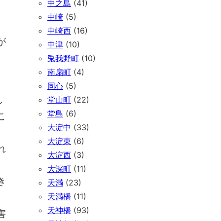
中之島
(41)
中崎
(5)
中崎西
(16)
が
中津
(10)
兎我野町
(10)
南扇町
(4)
。
同心
(5)
し
堂山町
(22)
堂島
(6)
こ
大淀中
(33)
大淀東
(6)
れ
大淀西
(3)
大深町
(11)
き
天満
(23)
天満橋
(11)
天神橋
(93)
害