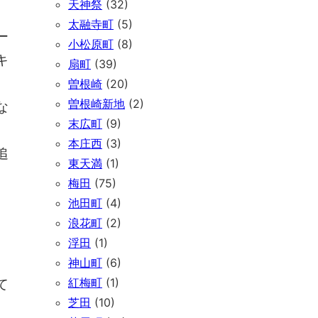
天神祭
(32)
太融寺町
(5)
ー
小松原町
(8)
キ
扇町
(39)
曽根崎
(20)
曽根崎新地
(2)
な
末広町
(9)
本庄西
(3)
追
東天満
(1)
梅田
(75)
池田町
(4)
浪花町
(2)
浮田
(1)
神山町
(6)
紅梅町
(1)
て
芝田
(10)