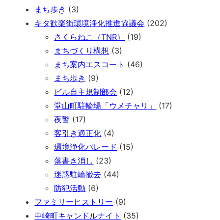
まち歩き
(3)
キタ歓楽街環境浄化推進協議会
(202)
さくらねこ（TNR）
(19)
まちづくり構想
(3)
まち案内エスコート
(46)
まち歩き
(9)
ビル自主規制部会
(12)
堂山町駐輪場「ウメチャリ」
(17)
夜警
(17)
客引き適正化
(4)
環境浄化パレード
(15)
落書き消し
(23)
迷惑駐輪撤去
(44)
防犯活動
(6)
ファミリーヒストリー
(9)
中崎町キャンドルナイト
(35)