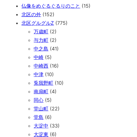
仏像をめぐるぐるりのこと
(15)
北区の外
(152)
北区グルグルZ
(775)
万歳町
(2)
与力町
(2)
中之島
(41)
中崎
(5)
中崎西
(16)
中津
(10)
兎我野町
(10)
南扇町
(4)
同心
(5)
堂山町
(22)
堂島
(6)
大淀中
(33)
大淀東
(6)