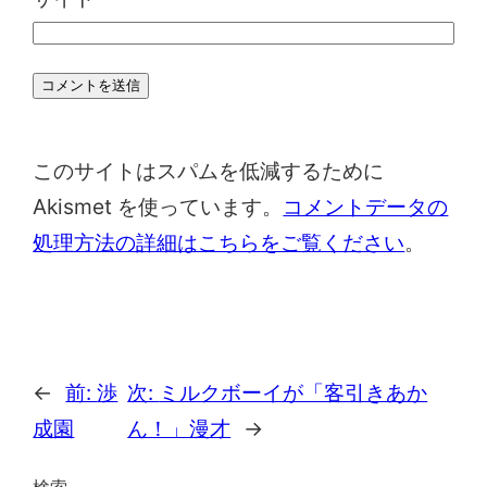
このサイトはスパムを低減するために
Akismet を使っています。
コメントデータの
処理方法の詳細はこちらをご覧ください
。
←
前:
渉
次:
ミルクボーイが「客引きあか
成園
ん！」漫才
→
検索