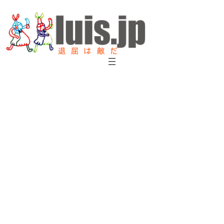
内
容
を
ス
キ
ッ
プ