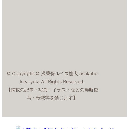
© Copyright © 浅香保ルイス龍太 asakaho
luis ryuta All Rights Reserved.
【掲載の記事・写真・イラストなどの無断複
写・転載等を禁じます】