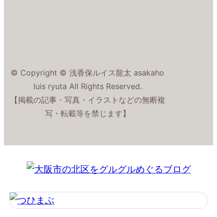
© Copyright © 浅香保ルイス龍太 asakaho
luis ryuta All Rights Reserved.
【掲載の記事・写真・イラストなどの無断複
写・転載等を禁じます】