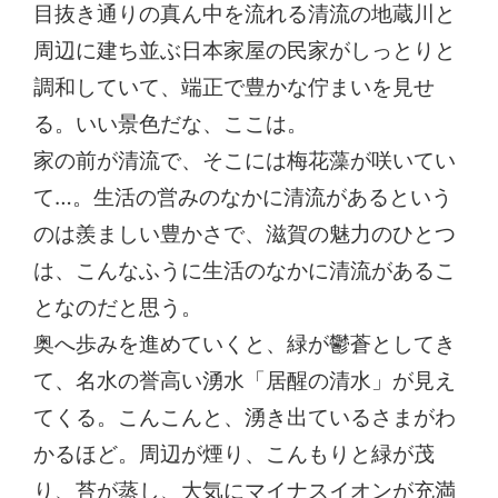
目抜き通りの真ん中を流れる清流の地蔵川と
周辺に建ち並ぶ日本家屋の民家がしっとりと
調和していて、端正で豊かな佇まいを見せ
る。いい景色だな、ここは。
家の前が清流で、そこには梅花藻が咲いてい
て…。生活の営みのなかに清流があるという
のは羨ましい豊かさで、滋賀の魅力のひとつ
は、こんなふうに生活のなかに清流があるこ
となのだと思う。
奥へ歩みを進めていくと、緑が鬱蒼としてき
て、名水の誉高い湧水「居醒の清水」が見え
てくる。こんこんと、湧き出ているさまがわ
かるほど。周辺が煙り、こんもりと緑が茂
り、苔が蒸し、大気にマイナスイオンが充満