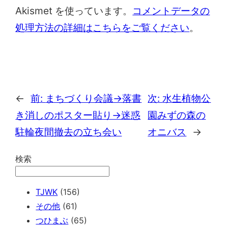
Akismet を使っています。
コメントデータの
処理方法の詳細はこちらをご覧ください
。
←
前:
まちづくり会議→落書
次:
水生植物公
き消しのポスター貼り→迷惑
園みずの森の
駐輪夜間撤去の立ち会い
オニバス
→
検索
TJWK
(156)
その他
(61)
つひまぶ
(65)