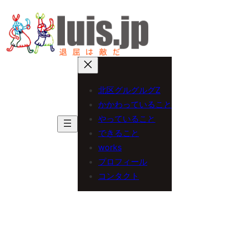
内
容
を
ス
キ
北区グルグルグZ
ッ
かかわっていること
プ
やっていること
できること
works
プロフィール
コンタクト