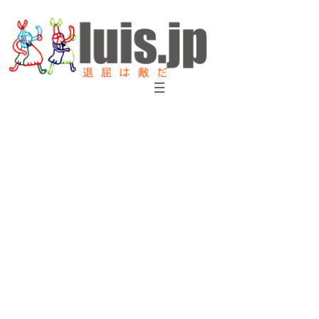
内
容
を
ス
キ
ッ
プ