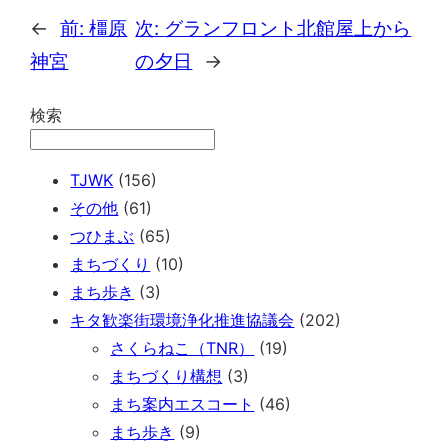
←
前:
橿原
次:
グランフロント北館屋上から
神宮
の夕日
→
検索
TJWK
(156)
その他
(61)
つひまぶ
(65)
まちづくり
(10)
まち歩き
(3)
キタ歓楽街環境浄化推進協議会
(202)
さくらねこ（TNR）
(19)
まちづくり構想
(3)
まち案内エスコート
(46)
まち歩き
(9)