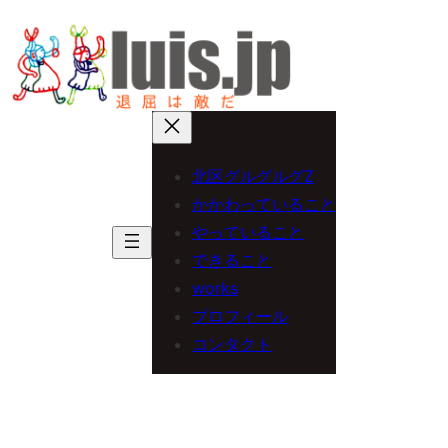
内
容
を
ス
キ
北区グルグルグZ
ッ
かかわっていること
プ
やっていること
できること
works
プロフィール
コンタクト