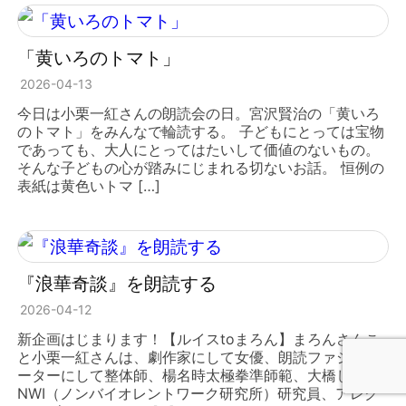
「黄いろのトマト」
2026-04-13
今日は小栗一紅さんの朗読会の日。宮沢賢治の「黄いろ
のトマト」をみんなで輪読する。 子どもにとっては宝物
であっても、大人にとってはたいして価値のないもの。
そんな子どもの心が踏みにじまれる切ないお話。 恒例の
表紙は黄色いトマ […]
『浪華奇談』を朗読する
2026-04-12
新企画はじまります！【ルイスtoまろん】まろんさんこ
と小栗一紅さんは、劇作家にして女優、朗読ファシリテ
ーターにして整体師、楊名時太極拳準師範、大橋しん
NWI（ノンバイオレントワーク研究所）研究員、アレク