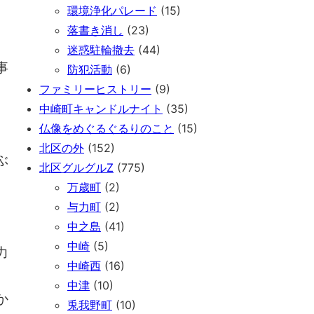
環境浄化パレード
(15)
落書き消し
(23)
迷惑駐輪撤去
(44)
事
防犯活動
(6)
ファミリーヒストリー
(9)
中崎町キャンドルナイト
(35)
仏像をめぐるぐるりのこと
(15)
北区の外
(152)
ぶ
北区グルグルZ
(775)
万歳町
(2)
与力町
(2)
中之島
(41)
中崎
(5)
力
中崎西
(16)
中津
(10)
か
兎我野町
(10)