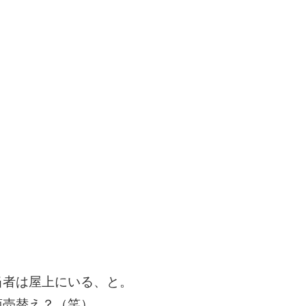
当者は屋上にいる、と。
商売替え？（笑）