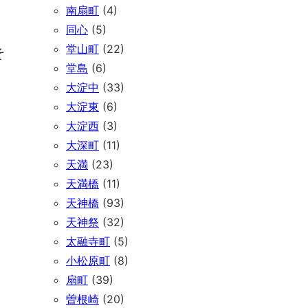
南扇町
(4)
同心
(5)
堂山町
(22)
そ
堂島
(6)
大淀中
(33)
大淀東
(6)
大淀西
(3)
大深町
(11)
天満
(23)
天満橋
(11)
天神橋
(93)
天神祭
(32)
太融寺町
(5)
小松原町
(8)
扇町
(39)
曽根崎
(20)