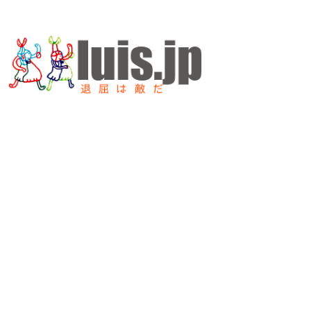
内
容
を
ス
キ
ッ
プ