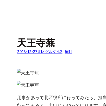
天王寺蕪
2013-12-27
北区グルグルZ
, 
扇町
用事があって北区役所に行ってみたら、担
行ってみると、土いじりやってはります。