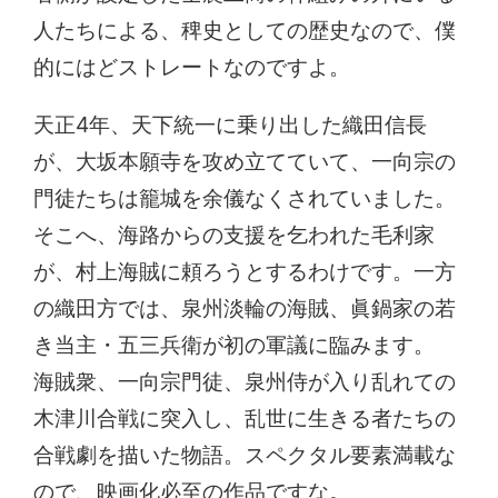
人たちによる、稗史としての歴史なので、僕
的にはどストレートなのですよ。
天正4年、天下統一に乗り出した織田信長
が、大坂本願寺を攻め立てていて、一向宗の
門徒たちは籠城を余儀なくされていました。
そこへ、海路からの支援を乞われた毛利家
が、村上海賊に頼ろうとするわけです。一方
の織田方では、泉州淡輪の海賊、眞鍋家の若
き当主・五三兵衛が初の軍議に臨みます。
海賊衆、一向宗門徒、泉州侍が入り乱れての
木津川合戦に突入し、乱世に生きる者たちの
合戦劇を描いた物語。スペクタル要素満載な
ので、映画化必至の作品ですな。